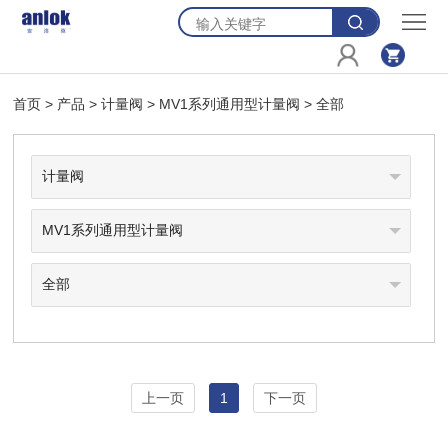
首
页
产
首页
>
产品
>
计量阀
>
MV1系列通用型计量阀
>
全部
品
资
源
新
闻
关
于
联
我
系
购
们
我
物
登
们
车
录
上一页
1
下一页