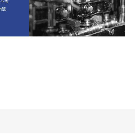
统不需
为流